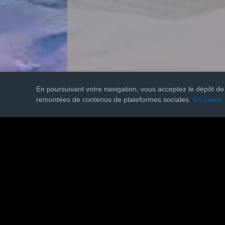
En poursuivant votre navigation, vous acceptez le dépôt de
La Pessière
remontées de contenus de plateformes sociales.
En savoir 
Tel. 03 84 42 72 32
Sur le Crêt 39370 La Pesse
Console de débogage Joomla!
Session
Profil d'information
Occupation de la mémoire
Requêtes de base de données