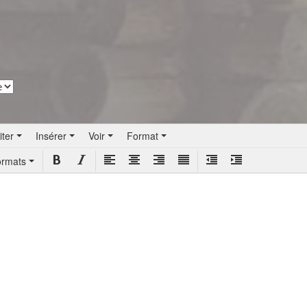
iter
Insérer
Voir
Format
ormats