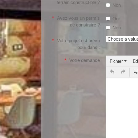
terrain constructible ?
Non
Avez vous un permis
Oui
de construire ?
Non
Votre projet est prévu
pour dans :
Votre demande
Fichier
Ed
F